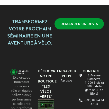
TRANSFORMEZ
DEMANDER UN DEVIS
VOTRE PROCHAIN
SÉMINAIRE EN UNE
AVENTURE À VÉLO.
DÉCOUVRIR
EN SAVOIR
CONTACT
NOTRE
3 Avenue
PLUS
Explorez de
Gambetta,
BOUTIQUE
A propos
nouveaux
41000 Blois (à
“LES
horizons à
300m de la
gare SNCF de
vélo en équipe
VÉLOS
Blois)
: alliez plaisir,
VERTS”
performance
(+33) 02 54 74
et solidarité
57 05
pour renforcer